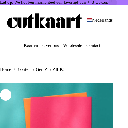
Let op
. We hebben momenteel een levertijd van +- 3 weken.
Ga
naar
de
Nederlands
inhoud
Kaarten
Over ons
Wholesale
Contact
Home
Kaarten
Gen Z
ZIEK!